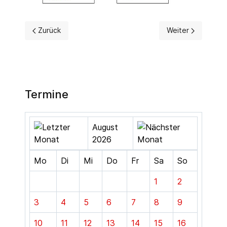
Vorheriger Beitrag: Kontakt Hengstfeld
Nächster Beitrag
Zurück
Weiter
Termine
August
2026
Mo
Di
Mi
Do
Fr
Sa
So
1
2
3
4
5
6
7
8
9
10
11
12
13
14
15
16