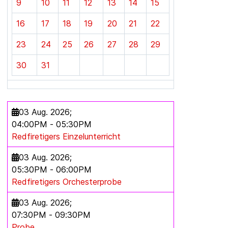
9
10
11
12
13
14
15
16
17
18
19
20
21
22
23
24
25
26
27
28
29
30
31
03 Aug. 2026
;
04:00PM
-
05:30PM
Redfiretigers Einzelunterricht
03 Aug. 2026
;
05:30PM
-
06:00PM
Redfiretigers Orchesterprobe
03 Aug. 2026
;
07:30PM
-
09:30PM
Probe