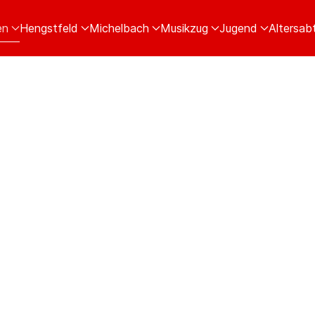
en
Hengstfeld
Michelbach
Musikzug
Jugend
Altersabt