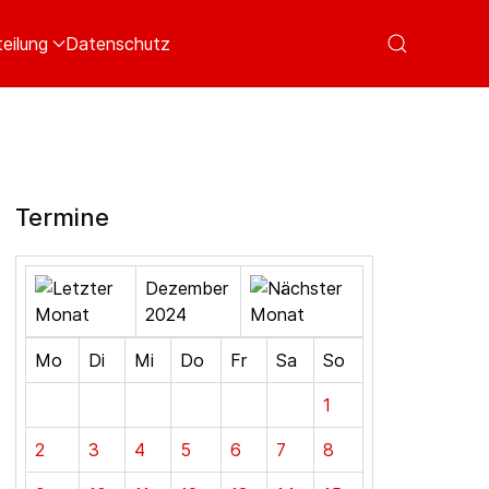
eilung
Datenschutz
Termine
Dezember
2024
Mo
Di
Mi
Do
Fr
Sa
So
1
2
3
4
5
6
7
8