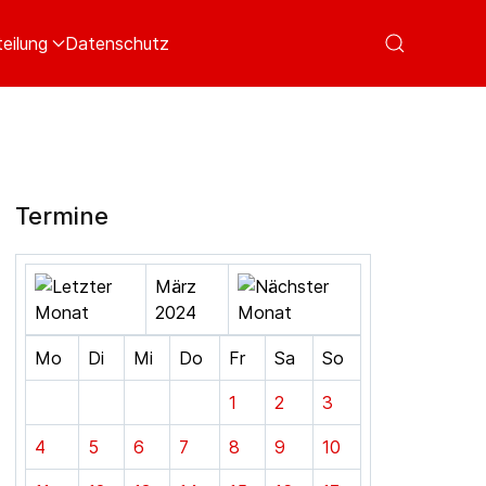
eilung
Datenschutz
Termine
März
2024
Mo
Di
Mi
Do
Fr
Sa
So
1
2
3
4
5
6
7
8
9
10