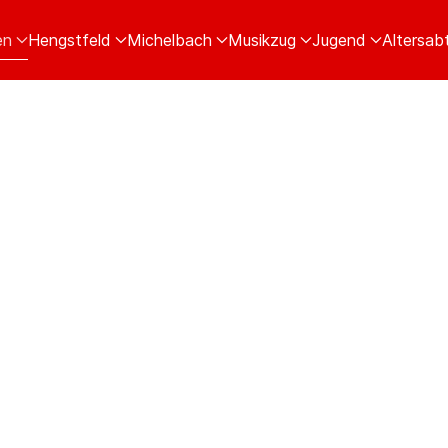
en
Hengstfeld
Michelbach
Musikzug
Jugend
Altersabt