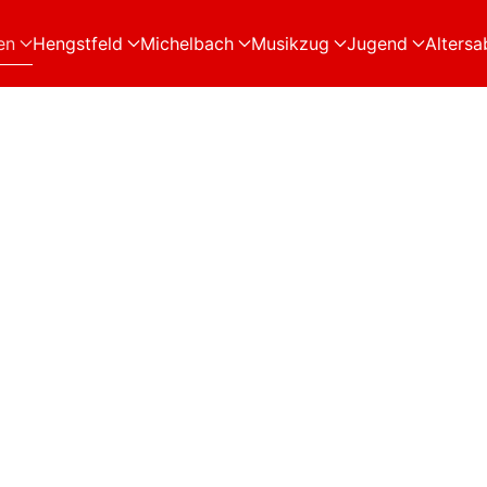
en
Hengstfeld
Michelbach
Musikzug
Jugend
Altersa