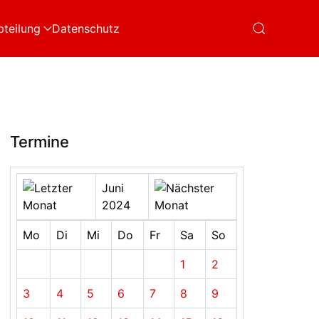
bteilung
Datenschutz
Termine
Juni
2024
Mo
Di
Mi
Do
Fr
Sa
So
1
2
3
4
5
6
7
8
9