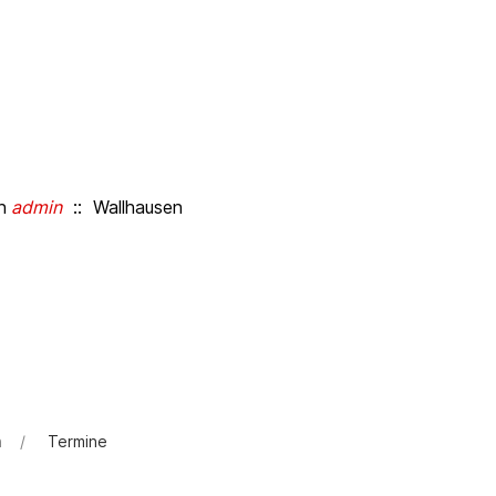
n
admin
:: Wallhausen
n
Termine