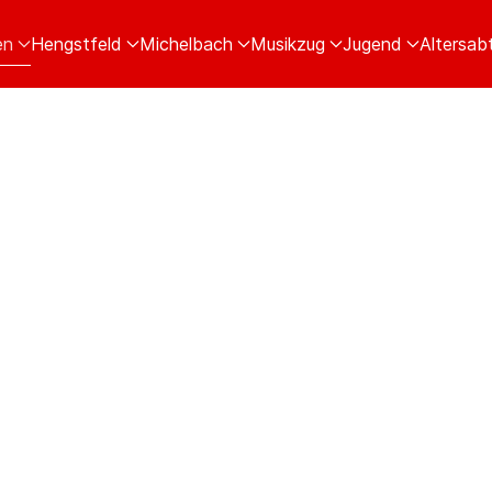
en
Hengstfeld
Michelbach
Musikzug
Jugend
Altersabt